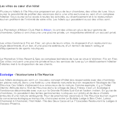
Les villas au cœur d'un hôtel
Plusieurs hôtels à l'île Maurice proposent en plus de leur chambres, des villas de luxe. Vous
aurez la possibilité de profiter des vacances dans une villa exclusive au sein d'un complexe
hôtelier. Vous aurez ainsi accès à toutes les activités, au divertissement et à la restauration
tout en profitant de l'intimité de votre villa. Les hôtels qui possèdent aussi des villas sont :
La Plantation d'Albion Club Med à
Albion
; ils ont des villas en plus de leur gamme de
chambres. Celles-ci ont chacune une piscine privée, un majordome attitré et un accueil privé.
Les villas Caroline à Flic en Flac ; en plus de leurs villas, ils disposent d'un restaurant au
style décontracté, d'un bar, d'une piscine extérieure, d'un terrain de beach volley et
d'équipements de sports nautiques.
Le Maradiva Villas Resort & Spa; ce complexe balnéaire de luxe se situe à Wolmar, Flic en Flac.
Ces villas incluent une piscine privée et tous les services de luxe qu'un établissement hôtelier
5 étoiles met à la disposition de ses clients.
Ecolodge
- l'écotourisme à l'île Maurice
Les hôtels écologiques sont un nouveau concept d'hôtel éco-responsable avec des chambres
en pleine nature, dans une forêt ou une réserve naturelle tout en respectant l'écologie de l'île
Maurice. Ces hôtels s'adressent aux amoureux de la nature. Comme exemple, il y a l'hôtel
Otentic Attitude dans l'Est de Maurice dans le village de Deux Frères. C'est un Ecolodge à
l'ambiance décontractée avec vue sur la Grande Rivière Sud-Est et l'océan indien. En guise de
chambres, ils possèdent des tentes permanentes rustiques sur pilotis et de deux chalets
entourés d'une nature verdoyante. Pour de prochaines vacances à l'île Maurice tout en ayant
la conscience écologique tranquille, choisissez entre Le Bubble Lodge à Bois Chéri, Lakaz
Chamarel à Chamarel, l'Ilot Hotel- l'île des Deux Cocos et Le 7 Cascades Restaurant & Lodges à
Vacoas-Phoenix.