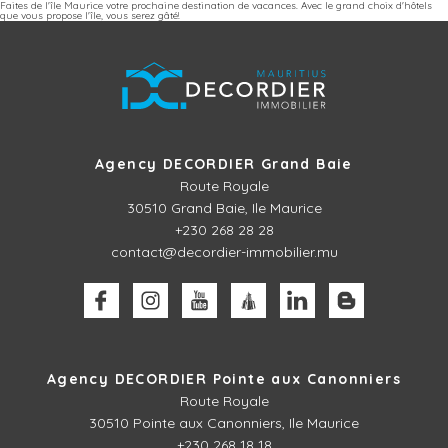
Faites de l'île Maurice votre prochaine destination de vacances. Avec le grand choix d'hôtels
que vous propose l'île, vous serez gâté!
Agency DECORDIER Grand Baie
Route Royale
30510
Grand Baie, Ile Maurice
+230 268 28 28
contact@decordier-immobilier.mu
Agency DECORDIER Pointe aux Canonniers
Route Royale
30510
Pointe aux Canonniers, Ile Maurice
+230 268 18 18