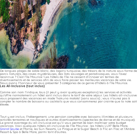
De longues plages de sable blanc, des lagons turquoise, des trésors de la nature sous forme de
parcs naturels, des caves mystérieuses, des îlots sauvages et paradisiaques, vous l'avez
reconnue ? C'est l'île Maurice ! Les hôtels de l'île ne cessent d’innover en termes de
divertissements et de services afin de vous faire passer les meilleures vacances de votre vie.
Nous avons l'honneur de vous présenter 3 catégories de ce genre d'hôtels à l'île Maurice.
Les All-Inclusive (tout inclus)
Comme son nom l'indique, tous (il peut y avoir quelques exceptions) les services et activités
qu'offre normalement un hôtel sont inclus dans le tarif de votre séjour. Les hôtels all-inclusive
vous proposent des vacances en mode 'hakuna matata' (sans soucis) ; vous n'aurez pas à
compter le nombre de boissons ou cocktails que vous consommerez par crainte que la note soit
élevée.
Tout y est inclus; l'hébergement, une pension complète avec boissons illimitées et plusieurs
activités terrestres et nautiques et autres divertissements (spectacles de danse et de musique).
Le grand avantage du all-inclusive est qu'il vous permet de bien maîtriser votre budget
vacances. Voici quelques hôtels all-inclusive de l'île Maurice ; les hôtels LUX* Belle Mare,
Grand Gaube
et Morne, les Sun Resorts, La Pirogue et le Sugar Beach à Flic en Flac et l'Ambre
Resort & Spa à Belle Mare, parmi tant d'autres.