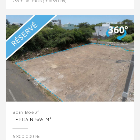
739 € par mois (1€ ≈ 54.1 ₨)
Bain Boeuf
TERRAIN 565 M²
6 800 000 ₨