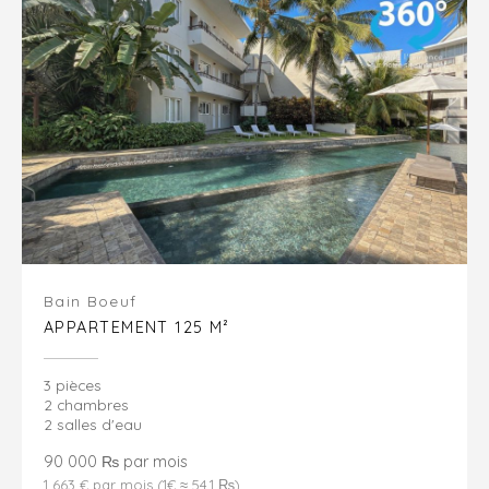
Bain Boeuf
APPARTEMENT 125 M²
3 pièces
2 chambres
2 salles d'eau
90 000 ₨ par mois
1 663 € par mois (1€ ≈ 54.1 ₨)