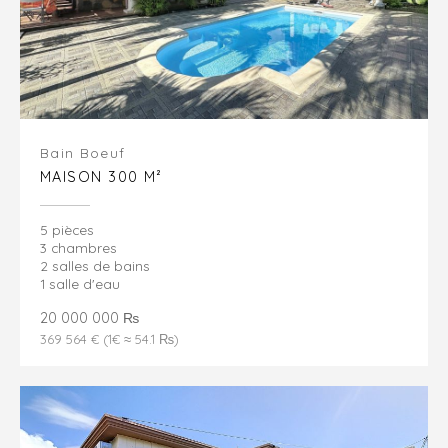
Bain Boeuf
MAISON 300 M²
5 pièces
3 chambres
2 salles de bains
1 salle d'eau
20 000 000 ₨
369 564 € (1€ ≈ 54.1 ₨)