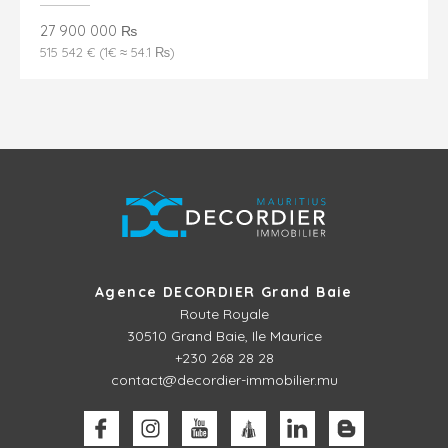
27 900 000 ₨
515 542 € (1€ ≈ 54.1 ₨)
Agence DECORDIER Grand Baie
Route Royale
30510
Grand Baie, Ile Maurice
+230 268 28 28
contact@decordier-immobilier.mu