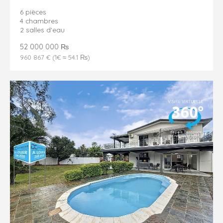
6 pièces
4 chambres
2 salles d'eau
52 000 000 ₨
960 867 € (1€ ≈ 54.1 ₨)