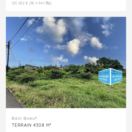
125 652 € (1€ ≈ 54.1 ₨)
Bain Boeuf
TERRAIN 4308 M²