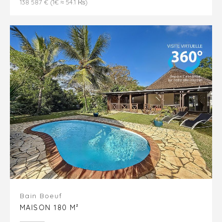
138 587 € (1€ ≈ 54.1 ₨)
Bain Boeuf
MAISON 180 M²