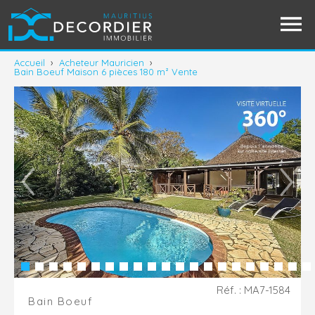
Accueil
›
Acheteur Mauricien
›
Bain Boeuf Maison 6 pièces 180 m² Vente
Réf. : MA7-1584
Bain Boeuf