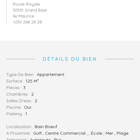
Route Royale
30510 Grand Baie
Ile Maurice
+230 268 28 28
DÉTAILS DU BIEN
Type De Bien :
Appartement
Surface :
125 M²
Pièces :
3
Chambres :
2
Salles D'eau :
2
Piscine :
Oui
Parking :
1
Localisation :
Bain Boeuf
A Proximité :
Golf , Centre Commercial , , École , Mer , Plage
Transport :
Autoroute , Bus