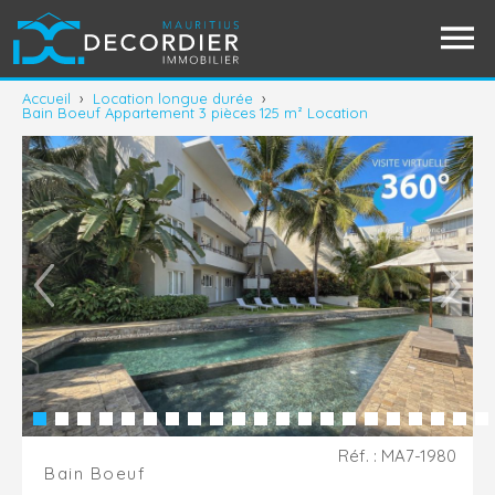
Accueil
›
Location longue durée
›
Bain Boeuf Appartement 3 pièces 125 m² Location
Réf. : MA7-1980
Bain Boeuf