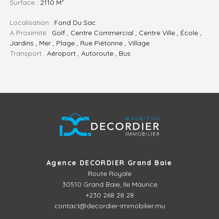
Surface :
2110 M²
Localisation :
Fond Du Sac
A Proximité :
Golf , Centre Commercial , Centre Ville , École ,
Jardins , Mer , Plage , Rue Piétonne , Village
Transport :
Aéroport , Autoroute , Bus
Agence DECORDIER Grand Baie
Route Royale
30510
Grand Baie, Ile Maurice
+230 268 28 28
contact@decordier-immobilier.mu