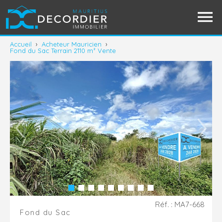
Accueil
›
Acheteur Mauricien
›
Fond du Sac Terrain 2110 m² Vente
Réf. : MA7-668
Fond du Sac