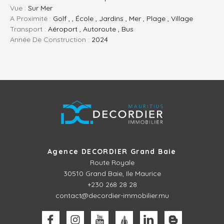
Vue :
Sur Mer
A Proximité :
Golf , , École , Jardins , Mer , Plage , Village
Transport :
Aéroport , Autoroute , Bus
Année De Construction :
2024
Agence DECORDIER Grand Baie
Route Royale
30510
Grand Baie, Ile Maurice
+230 268 28 28
contact@decordier-immobilier.mu