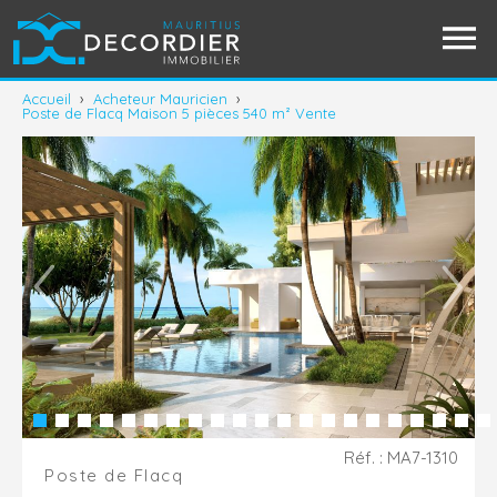
Accueil
›
Acheteur Mauricien
›
Poste de Flacq Maison 5 pièces 540 m² Vente
Réf. : MA7-1310
Poste de Flacq