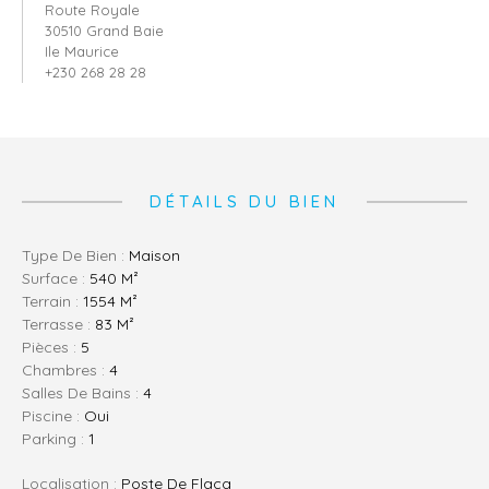
Route Royale
30510 Grand Baie
Ile Maurice
+230 268 28 28
DÉTAILS DU BIEN
Type De Bien :
Maison
Surface :
540 M²
Terrain :
1554 M²
Terrasse :
83 M²
Pièces :
5
Chambres :
4
Salles De Bains :
4
Piscine :
Oui
Parking :
1
Localisation :
Poste De Flacq