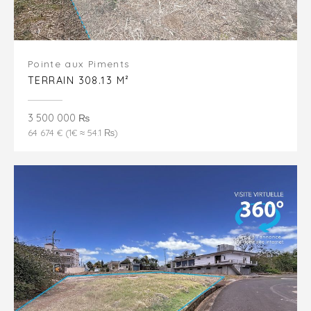
Pointe aux Piments
TERRAIN 308.13 M²
3 500 000 ₨
64 674 € (1€ ≈ 54.1 ₨)