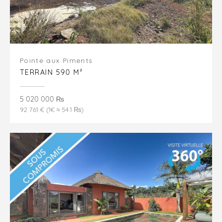
Pointe aux Piments
TERRAIN 590 M²
5 020 000 ₨
92 761 € (1€ ≈ 54.1 ₨)