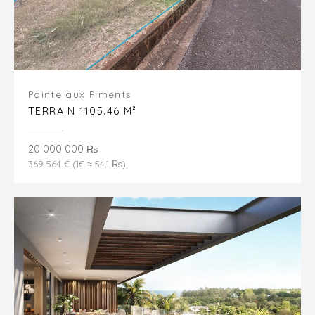
Pointe aux Piments
TERRAIN 1105.46 M²
20 000 000 ₨
369 564 € (1€ ≈ 54.1 ₨)