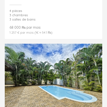
4 pièces
3 chambres
3 salles de bains
68 000 ₨ par mois
1 257 € par mois (1€ ≈ 54.1 ₨)