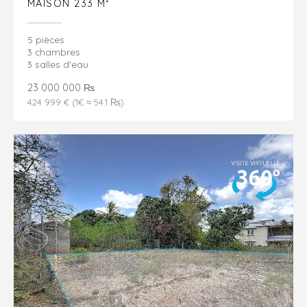
MAISON 233 M²
5 pièces
3 chambres
3 salles d'eau
23 000 000 ₨
424 999 € (1€ ≈ 54.1 ₨)