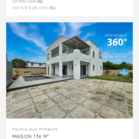
19 990 000 ₨
369 379 € (1€ ≈ 54.1 ₨)
Pointe aux Piments
MAISON 136 M²