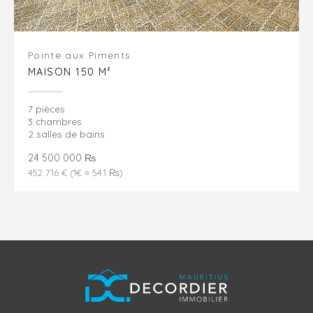
Pointe aux Piments
MAISON 150 M²
7 pièces
3 chambres
2 salles de bains
24 500 000 ₨
452 716 € (1€ ≈ 54.1 ₨)