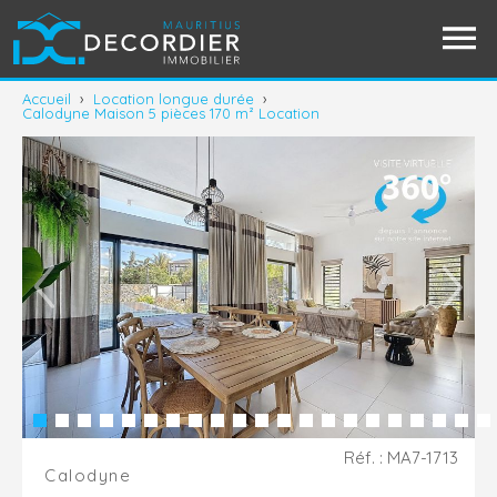
Accueil
›
Location longue durée
›
Calodyne Maison 5 pièces 170 m² Location
Réf. : MA7-1713
Calodyne