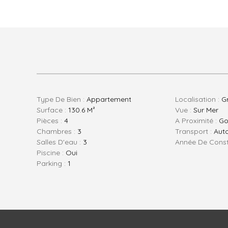
Type De Bien :
Appartement
Localisation :
G
Surface :
130.6 M²
Vue :
Sur Mer
Pièces :
4
A Proximité :
Go
Chambres :
3
Transport :
Auto
Salles D'eau :
3
Année De Const
Piscine :
Oui
Parking :
1