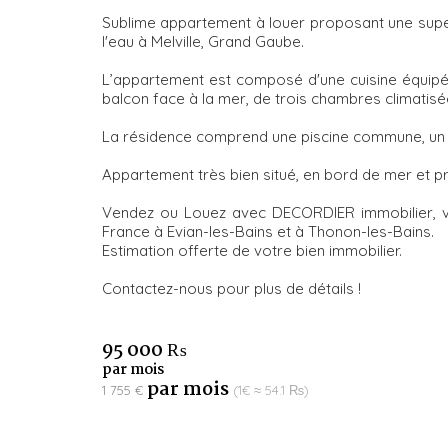
Sublime appartement à louer proposant une super
l'eau à Melville, Grand Gaube.
L’appartement est composé d'une cuisine équipé
balcon face à la mer, de trois chambres climatis
La résidence comprend une piscine commune, un re
Appartement très bien situé, en bord de mer et 
Vendez ou Louez avec DECORDIER immobilier, v
France à Evian-les-Bains et à Thonon-les-Bains.
Estimation offerte de votre bien immobilier.
Contactez-nous pour plus de détails !
95 000 ₨
par mois
par mois
1 755 €
(1€ ≈ 54.1 ₨)