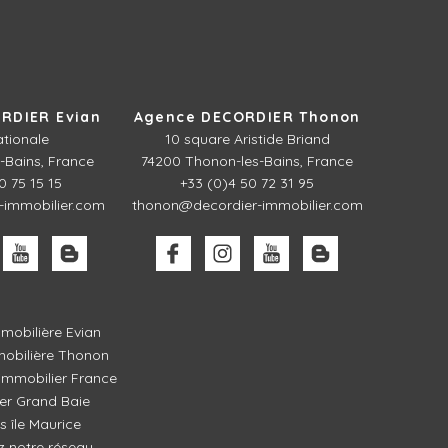
RDIER Evian
Agence DECORDIER Thonon
ationale
10 square Aristide Briand
-Bains, France
74200 Thonon-les-Bains, France
0 75 15 15
+33 (0)4 50 72 31 95
-immobilier.com
thonon@decordier-immobilier.com
mobilière Evian
obilière Thonon
mmobilier France
er Grand Baie
és île Maurice
z notre réseau