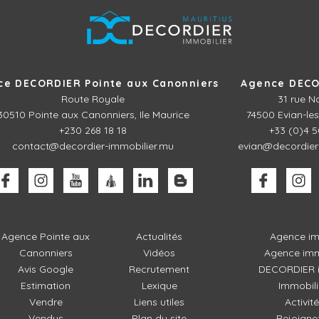
ce DECORDIER Pointe aux Canonniers
Agence DECO
Route Royale
31 rue N
30510
Pointe aux Canonniers, Ile Maurice
74500 Evian-les
+230 268 18 18
+33 (0)4 5
contact@decordier-immobilier.mu
evian@decordier
Agence Pointe aux
Actualités
Agence im
Canonniers
Vidéos
Agence imm
Avis Google
Recrutement
DECORDIER i
Estimation
Lexique
Immobili
Vendre
Liens utiles
Activit
Vendus
Plan du site
Rejoigne