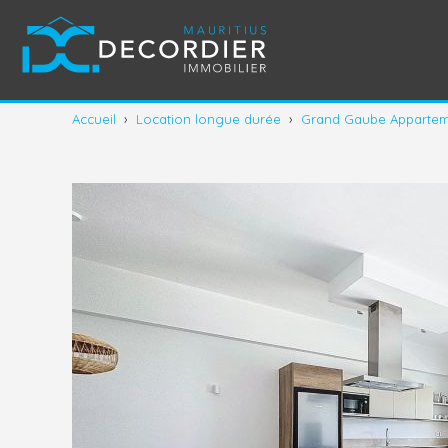
Accueil
›
Location longue durée
›
Grand Gaube Apparteme