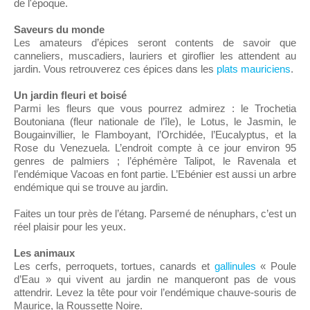
de l'époque.
Saveurs du monde
Les amateurs d’épices seront contents de savoir que
canneliers, muscadiers, lauriers et giroflier les attendent au
jardin. Vous retrouverez ces épices dans les
plats mauriciens
.
Un jardin fleuri et boisé
Parmi les fleurs que vous pourrez admirez : le Trochetia
Boutoniana (fleur nationale de l’île), le Lotus, le Jasmin, le
Bougainvillier, le Flamboyant, l’Orchidée, l’Eucalyptus, et la
Rose du Venezuela. L’endroit compte à ce jour environ 95
genres de palmiers ; l’éphémère Talipot, le Ravenala et
l’endémique Vacoas en font partie. L’Ebénier est aussi un arbre
endémique qui se trouve au jardin.
Faites un tour près de l’étang. Parsemé de nénuphars, c’est un
réel plaisir pour les yeux.
Les animaux
Les cerfs, perroquets, tortues, canards et
gallinules
« Poule
d’Eau » qui vivent au jardin ne manqueront pas de vous
attendrir. Levez la tête pour voir l’endémique chauve-souris de
Maurice, la Roussette Noire.