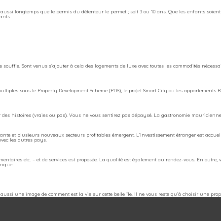
e aussi longtemps que le permis du détenteur le permet ; soit 3 ou 10 ans. Que les enfants soien
ants.
 souffle. Sont venus s’ajouter à cela des logements de luxe avec toutes les commodités nécessair
ltiples sous le Property Development Scheme (PDS), le projet Smart City ou les appartements R+
er des histoires (vraies ou pas). Vous ne vous sentirez pas dépaysé. La gastronomie mauricienn
sante et plusieurs nouveaux secteurs profitables émergent. L’investissement étranger est accueill
avec les autres pays.
entaires etc. – et de services est proposée. La qualité est également au rendez-vous. En outre, 
longue.
ssi une image de comment est la vie sur cette belle île. Il ne vous reste qu’à choisir une propr