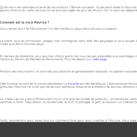
Qu’en est-il de votre époux/se et de vos enfants ? Bonne nouvelle : ils peuvent rester à Mauric
permis distinct du votre, tant qu’ils ne sont pas âgés de plus de 24 ans, car ils sont vos dépend
Comment est la vie à Maurice ?
Vous verrez que l’île Maurice est l’un des meilleurs pays dans plusieurs aspects.
Le cadre, vous le connaissez ; plages, mer, montagnes, bois, bref, des paysages à vous couper le
rudes que dans d’autres pays.
En termes de résidence, vous pourrez choisir parmi les luxurieuses propriétés aux avantages mu
l'octroi du Permis de Résidence Permanente. Plus de détails sur
cette page
.
Parlons des mauriciens. Ils sont très accueillants et généralement bavards. Ils adorent racont
Côté finance, le coût de la vie est abordable. La
fiscalité
est très bénéfique. L’économie est floris
gratuites. Maurice ne subit pas de tension politique majeure et entretient de bonnes relations 
Le niveau de vie y est suffisamment haut. Une grande variété de produits – alimentaires, vestim
sportives à faire ; l’équitation, la randonnée, le surf, la plongée, le golf, le squash…La liste est 
Voilà, maintenant vous savez tout sur comment faire pour vous installer à Maurice. Vous avez au