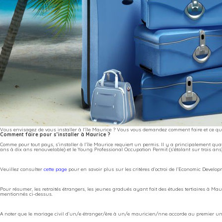
Vous envisagez de vous installer à l’île Maurice ? Vous vous demandez comment faire et ce qu
Comment faire pour s’installer à Maurice ?
Comme pour tout pays, s’installer à l’île Maurice requiert un permis. Il y a principalement qua
ans à dix ans renouvelable) et le Young Professional Occupation Permit (s’étalant sur trois ans)
Veuillez consulter
cette page
pour en savoir plus sur les critères d’octroi de l’Economic Develop
Pour résumer, les retraités étrangers, les jeunes gradués ayant fait des études tertiaires à Mau
mentionnés ci-dessus.
A noter que le mariage civil d’un/e étranger/ère à un/e mauricien/nne accorde au premier 