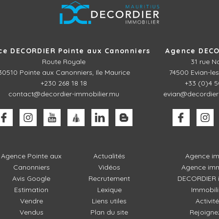
ce DECORDIER Pointe aux Canonniers
Agence DECO
Route Royale
31 rue N
30510
Pointe aux Canonniers, Ile Maurice
74500 Evian-les
+230 268 18 18
+33 (0)4 5
contact@decordier-immobilier.mu
evian@decordier
Agence Pointe aux
Actualités
Agence im
Canonniers
Vidéos
Agence imm
Avis Google
Recrutement
DECORDIER i
Estimation
Lexique
Immobili
Vendre
Liens utiles
Activit
Vendus
Plan du site
Rejoigne