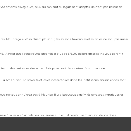
t vos enfants biologiques, ceux du conjoint ou légalement adoptés, ils n’ont pas besoin de
es. Maurice jouit d’un climat plaisant ; les saisons hivernales et estivales ne sont pas aussi
2. A noter que l'achat d'une propriété à plus de 375,000 dollars américains vous garantit
e inclut des variations de ou des plats provenant des quatre coins du monde.
i à bras ouvert. La scolarité et les études tertiaires dans les institutions mauriciennes sont
vous ne vous ennuierez pas à Maurice. Il y a beaucoup d’activités terrestres, nautiques et
iété à louer ou à acheter ou un terrain sur lequel construire la maison de vos rêves.