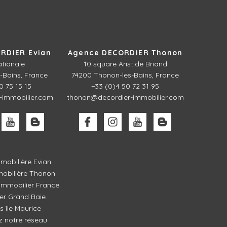
RDIER Evian
Agence DECORDIER Thonon
ationale
10 square Aristide Briand
-Bains, France
74200 Thonon-les-Bains, France
0 75 15 15
+33 (0)4 50 72 31 95
-immobilier.com
thonon@decordier-immobilier.com
mobilière Evian
obilière Thonon
mmobilier France
er Grand Baie
és île Maurice
z notre réseau