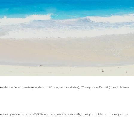
 Résidence Permanente (étendu sur 20 ans, renouvelable), l’Occupation Permit (allant de trois
iers au prix de plus de 375,000 dollars américains sont éligibles pour obtenir un des permis