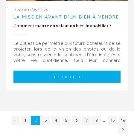
Publié le 17/09/2024
LA MISE EN AVANT D'UN BIEN À VENDRE
Comment mettre en valeur un bien immobilier ?
Le but est de permettre aux futurs acheteurs de se
projeter, lors de la vision des photos ou de la
visite, sans ressentir le sentiment d'être intégrés à
votre vie quotidienne. Cela leur donnera
l'opportunité de s'emparer des lieux, de concevoir
les...
LIRE LA SUITE
<
1
2
3
4
5
6
7
8
...
15
16
>