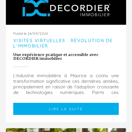
Publié le 24/09/2024
VISITES VIRTUELLES : RÉVOLUTION DE
L'IMMOBILIER
Une expérience pratique et accessible avec
DECORDIER immobilier
L'industrie immobilière à Maurice a connu une
transformation significative ces dernières années,
principalement en raison de l'adoption croissante
de technologies numériques. Parmi ces
innovations,
les visites virtuelles se distinguent
comme un
...
LIRE LA SUITE