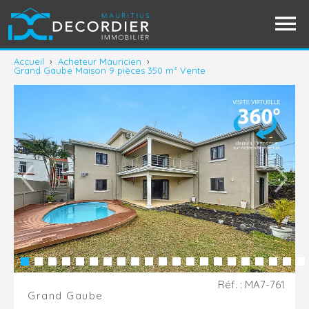
Accueil
›
Acheteur Mauricien
›
Grand Gaube Maison 9 pièces 350 m² Vente
Réf. : MA7-761
Grand Gaube