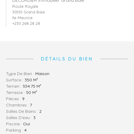
DECORDIER immobilier Grand Baie
Route Royale
30510 Grand Baie
Ile Maurice
+230 268 28 28
DÉTAILS DU BIEN
Type De Bien :
Maison
Surface :
350 M²
Terrain :
554.75 M²
Terrasse :
50 M²
Pièces :
9
Chambres :
7
Salles De Bains :
2
Salles D'eau :
3
Piscine :
Oui
Parking :
4