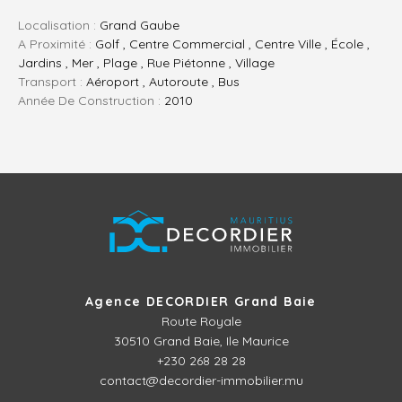
Localisation :
Grand Gaube
A Proximité :
Golf , Centre Commercial , Centre Ville , École ,
Jardins , Mer , Plage , Rue Piétonne , Village
Transport :
Aéroport , Autoroute , Bus
Année De Construction :
2010
Agence DECORDIER Grand Baie
Route Royale
30510
Grand Baie, Ile Maurice
+230 268 28 28
contact@decordier-immobilier.mu