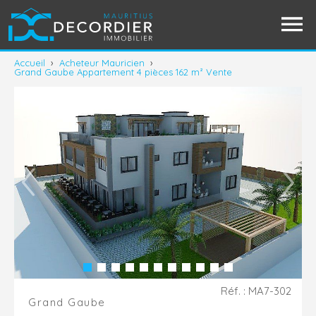
Accueil
›
Acheteur Mauricien
›
Grand Gaube Appartement 4 pièces 162 m² Vente
Réf. : MA7-302
Grand Gaube