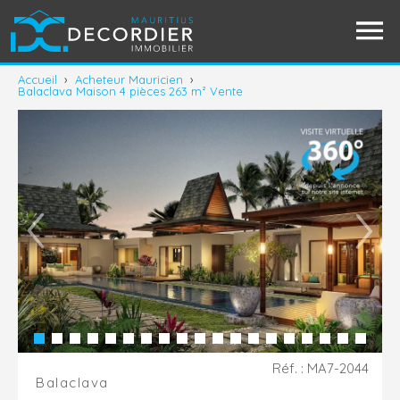
Accueil
›
Acheteur Mauricien
›
Balaclava Maison 4 pièces 263 m² Vente
Réf. : MA7-2044
Balaclava