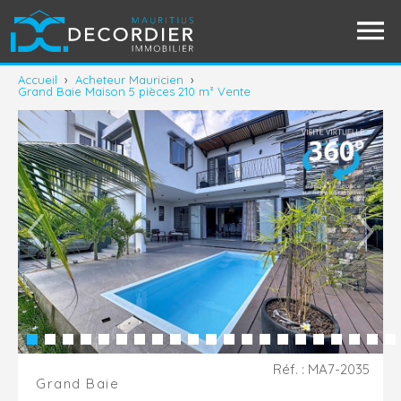
Accueil
›
Acheteur Mauricien
›
Grand Baie Maison 5 pièces 210 m² Vente
Réf. : MA7-2035
Grand Baie