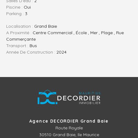
Salles D'eau :
2
Piscine :
Oui
Parking :
3
Localisation :
Grand Baie
A Proximité :
Centre Commercial , École , Mer , Plage , Rue
Commerçante
Transport :
Bus
Année De Construction :
2024
Agence DECORDIER Grand Baie
Route Royale
30510
Grand Baie, Ile Maurice