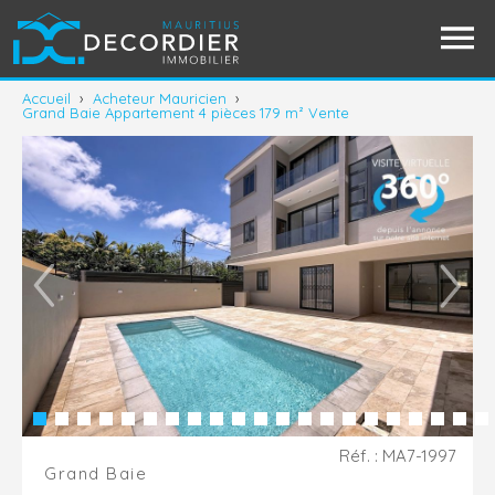
Accueil
›
Acheteur Mauricien
›
Grand Baie Appartement 4 pièces 179 m² Vente
Réf. : MA7-1997
Grand Baie