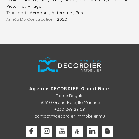
Piétonne , Village
Transport :
Aéroport , Autoroute , Bus
Année De Construction :
2020
Agence DECORDIER Grand Baie
Route Royale
30510
Grand Baie, Ile Maurice
+230 268 28 28
contact@decordier-immobilier.mu