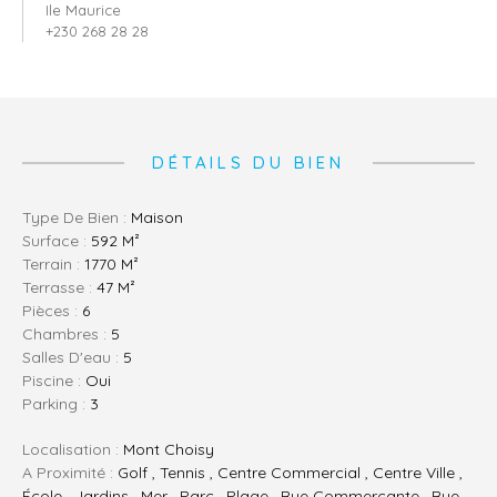
Ile Maurice
+230 268 28 28
DÉTAILS DU BIEN
Type De Bien :
Maison
Surface :
592 M²
Terrain :
1770 M²
Terrasse :
47 M²
Pièces :
6
Chambres :
5
Salles D'eau :
5
Piscine :
Oui
Parking :
3
Localisation :
Mont Choisy
A Proximité :
Golf , Tennis , Centre Commercial , Centre Ville ,
École , Jardins , Mer , Parc , Plage , Rue Commerçante , Rue