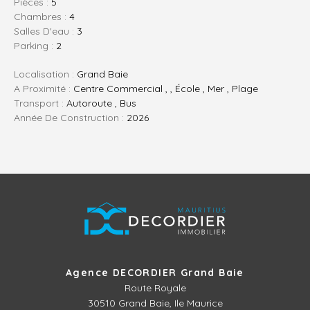
Pièces :
5
Chambres :
4
Salles D'eau :
3
Parking :
2
Localisation :
Grand Baie
A Proximité :
Centre Commercial , , École , Mer , Plage
Transport :
Autoroute , Bus
Année De Construction :
2026
Agence DECORDIER Grand Baie
Route Royale
30510
Grand Baie, Ile Maurice