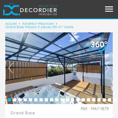
Accueil
›
Acheteur Mauricien
›
Grand Baie Maison 5 pièces 145 m² Vente
Réf. : MA7-1879
Grand Baie