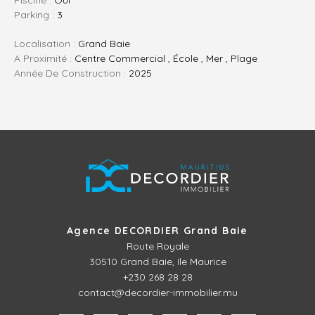
Piscine :
Oui
Parking :
3
Localisation :
Grand Baie
A Proximité :
Centre Commercial , École , Mer , Plage
Année De Construction :
2025
Agence DECORDIER Grand Baie
Route Royale
30510
Grand Baie, Ile Maurice
+230 268 28 28
contact@decordier-immobilier.mu