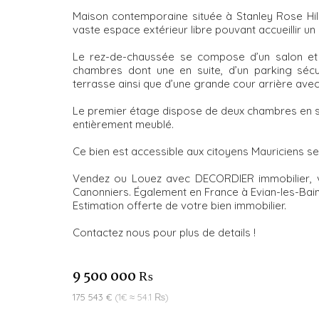
Maison contemporaine située à Stanley Rose Hil
vaste espace extérieur libre pouvant accueillir un
Le rez-de-chaussée se compose d’un salon et 
chambres dont une en suite, d’un parking séc
terrasse ainsi que d’une grande cour arrière avec
Le premier étage dispose de deux chambres en su
entièrement meublé.
Ce bien est accessible aux citoyens Mauriciens s
Vendez ou Louez avec DECORDIER immobilier, v
Canonniers. Également en France à Evian-les-Bain
Estimation offerte de votre bien immobilier.
Contactez nous pour plus de details !
9 500 000 ₨
175 543 €
(1€ ≈ 54.1 ₨)