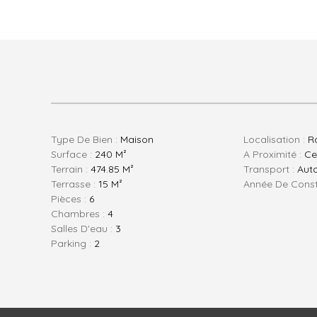
Type De Bien :
Maison
Localisation :
Ro
Surface :
240 M²
A Proximité :
Ce
Terrain :
474.85 M²
Transport :
Auto
Terrasse :
15 M²
Année De Const
Pièces :
6
Chambres :
4
Salles D'eau :
3
Parking :
2