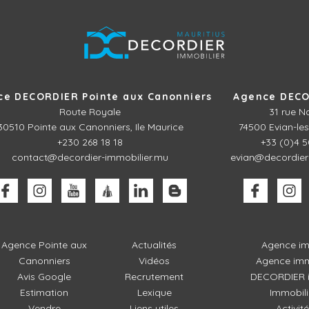
ce DECORDIER Pointe aux Canonniers
Agence DECO
Route Royale
31 rue N
30510
Pointe aux Canonniers, Ile Maurice
74500 Evian-les
+230 268 18 18
+33 (0)4 5
contact@decordier-immobilier.mu
evian@decordier
Agence Pointe aux
Actualités
Agence im
Canonniers
Vidéos
Agence imm
Avis Google
Recrutement
DECORDIER i
Estimation
Lexique
Immobili
Vendre
Liens utiles
Activit