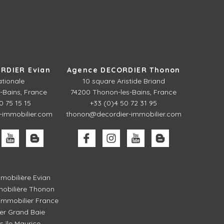
RDIER Evian
Agence DECORDIER Thonon
ationale
10 square Aristide Briand
-Bains, France
74200 Thonon-les-Bains, France
0 75 15 15
+33 (0)4 50 72 31 95
-immobilier.com
thonon@decordier-immobilier.com
mobilière Evian
obilière Thonon
mmobilier France
er Grand Baie
és île Maurice