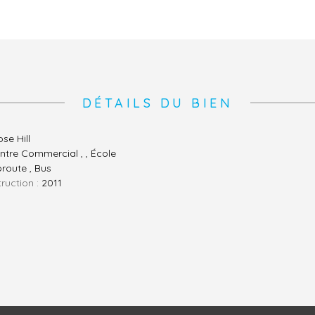
DÉTAILS DU BIEN
se Hill
ntre Commercial , , École
route , Bus
ruction :
2011