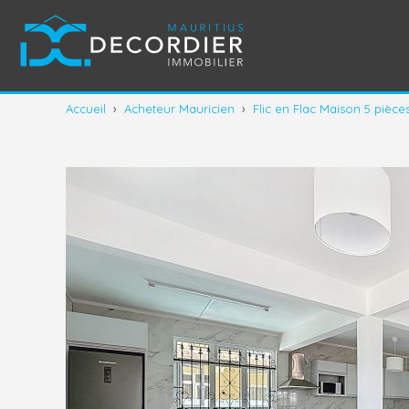
Accueil
›
Acheteur Mauricien
›
Flic en Flac Maison 5 pièce