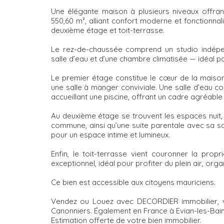
Une élégante maison à plusieurs niveaux offran
550,60 m², alliant confort moderne et fonctionnal
deuxième étage et toit-terrasse.
Le rez-de-chaussée comprend un studio indépe
salle d’eau et d’une chambre climatisée — idéal po
Le premier étage constitue le cœur de la maison
une salle à manger conviviale. Une salle d’eau c
accueillant une piscine, offrant un cadre agréable
Au deuxième étage se trouvent les espaces nuit,
commune, ainsi qu’une suite parentale avec sa sal
pour un espace intime et lumineux.
Enfin, le toit-terrasse vient couronner la pro
exceptionnel, idéal pour profiter du plein air, org
Ce bien est accessible aux citoyens mauriciens.
Vendez ou Louez avec DECORDIER immobilier, v
Canonniers. Également en France à Evian-les-Bain
Estimation offerte de votre bien immobilier.