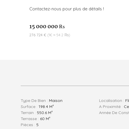
Contactez-nous pour plus de détails !
15 000 000 ₨
276 724 €
(1€ ≈ 54.2 ₨)
Type De Bien :
Maison
Localisation :
Fl
Surface :
198.4 M²
A Proximité :
Ce
Terrain :
550.6 M²
Année De Const
Terrasse :
60 M²
Pièces :
5