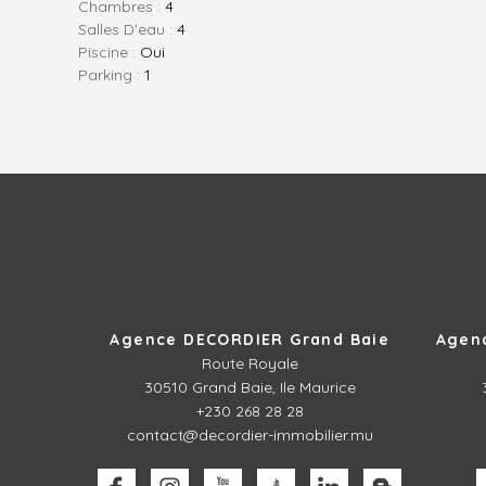
Chambres :
4
Salles D'eau :
4
Piscine :
Oui
Parking :
1
Agence DECORDIER Grand Baie
Agen
Route Royale
30510
Grand Baie, Ile Maurice
+230 268 28 28
contact@decordier-immobilier.mu