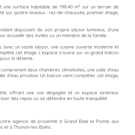
t une surface habitable de 198.40 m² sur un terrain de
ité sur quatre niveaux : rez-de-chaussée, premier étage,
ndant disposant de son propre séjour lumineux, d’une
ur accueillir des invités ou un membre de la famille.
, avec un vaste séjour, une cuisine ouverte moderne et
omplète cet étage. L’espace s’ouvre sur un grand balcon
 pour la détente.
 comprenant deux chambres climatisées, une salle d’eau
le d’eau privative. Un balcon vient compléter cet étage,
priété, offrant une vue dégagée et un espace extérieur
aniser des repas ou se détendre en toute tranquillité.
otre agence de proximité à Grand Baie et Pointe aux
s et à Thonon-les-Bains.