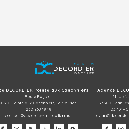
ce DECORDIER Pointe aux Canonniers
Agence DECO
Route Royale
31 rue N
30510
Pointe aux Canonniers, Ile Maurice
74500 Evian-les
+230 268 18 18
+33 (0)4 5
contact@decordier-immobilier.mu
evian@decordier