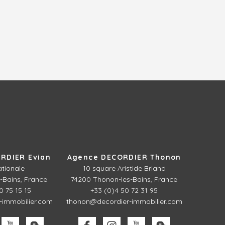
RDIER Evian
Agence DECORDIER Thonon
ationale
10 square Aristide Briand
-Bains, France
74200 Thonon-les-Bains, France
0 75 15 15
+33 (0)4 50 72 31 95
-immobilier.com
thonon@decordier-immobilier.com