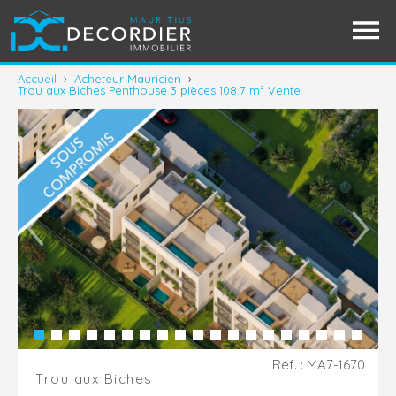
Accueil
›
Acheteur Mauricien
›
Trou aux Biches Penthouse 3 pièces 108.7 m² Vente
Réf. : MA7-1670
Trou aux Biches