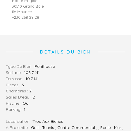
Route Royale
30510 Grand Baie
Ile Maurice
+230 268 28 28
DÉTAILS DU BIEN
Type De Bien :
Penthouse
Surface :
108.7 M²
Terrasse :
10.7 M²
Pièces :
3
Chambres :
2
Salles D'eau :
2
Piscine :
Oui
Parking :
1
Localisation :
Trou Aux Biches
A Proximité :
Golf , Tennis , Centre Commercial , , École , Mer ,