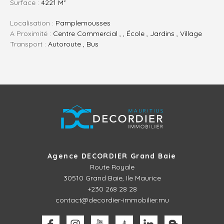
Surface :
4221 M²
Localisation :
Pamplemousses
A Proximité :
Centre Commercial , , École , Jardins , Village
Transport :
Autoroute , Bus
Agence DECORDIER Grand Baie
Route Royale
30510
Grand Baie, Ile Maurice
+230 268 28 28
contact@decordier-immobilier.mu