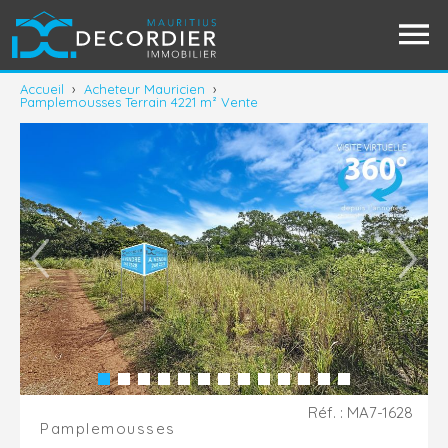
Accueil
›
Acheteur Mauricien
›
Pamplemousses Terrain 4221 m² Vente
Réf. : MA7-1628
Pamplemousses