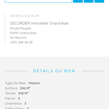
INTERLOCUTEUR
DECORDIER immobilier Grand Baie
Route Royale
30510 Grand Baie
Ile Maurice
+230 268 28 28
DÉTAILS DU BIEN
Type De Bien :
Maison
Surface :
246 M²
Terrain :
618 M²
Pièces :
4
Chambres :
3
Salles D'eau :
3