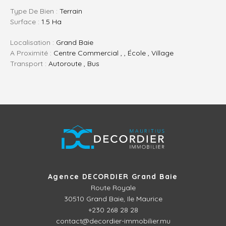
Type De Bien :
Terrain
Surface :
1.5 Ha
Localisation :
Grand Baie
A Proximité :
Centre Commercial , , École , Village
Transport :
Autoroute , Bus
Agence DECORDIER Grand Baie
Route Royale
30510
Grand Baie, Ile Maurice
+230 268 28 28
contact@decordier-immobilier.mu