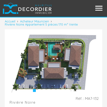
Accueil
›
Acheteur Mauricien
›
Rivière Noire Appartement 5 pièces 170 m² Vente
Réf. : MA7-132
Rivière Noire