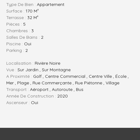
Type De Bien :
Appartement
Surface :
170 M²
Terrasse :
32 M²
Pièces :
5
Chambres :
3
Salles De Bains :
2
Piscine :
Oui
Parking :
2
Localisation :
Rivière Noire
Vue :
Sur Jardin , Sur Montagne
A Proximité :
Golf , Centre Commercial , Centre Ville , École ,
Mer , Plage , Rue Commerçante , Rue Piétonne , Village
Transport :
Aéroport , Autoroute , Bus
Année De Construction :
2020
Ascenseur :
Oui