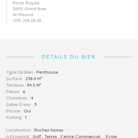
Route Royale
30510 Grand Baie
Ile Maurice
+230 268 28 28
DÉTAILS DU BIEN
Type De Bien :
Penthouse
Surface :
238.4 M²
Terrasse :
94.5 M²
Pièces :
6
Chambres :
4
Salles D'eau :
3
Piscine :
Oui
Parking :
1
Localisation :
Roches Noires
A Proximité :
Golf , Tennis , Centre Commercial , , École ,