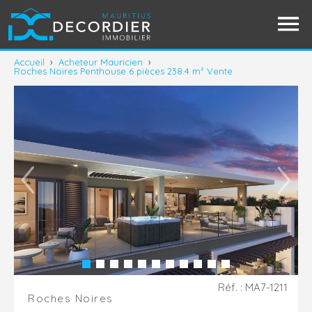
Accueil
›
Acheteur Mauricien
›
Roches Noires Penthouse 6 pièces 238.4 m² Vente
Réf. : MA7-1211
Roches Noires